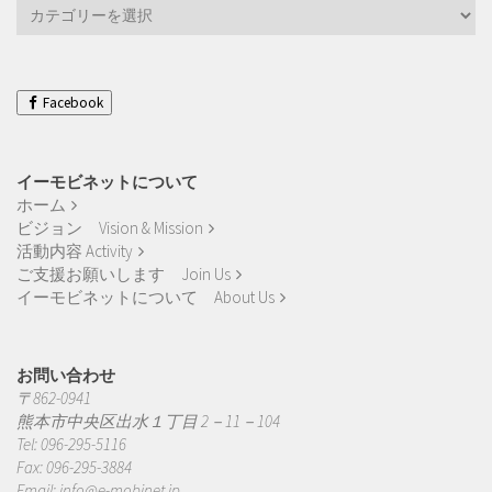
活
動
実
績
Works
Facebook
イーモビネットについて
ホーム
ビジョン Vision & Mission
活動内容 Activity
ご支援お願いします Join Us
イーモビネットについて About Us
お問い合わせ
〒862-0941
熊本市中央区出水１丁目 2－11－104
Tel: 096-295-5116
Fax: 096-295-3884
Email:
info@e-mobinet.jp