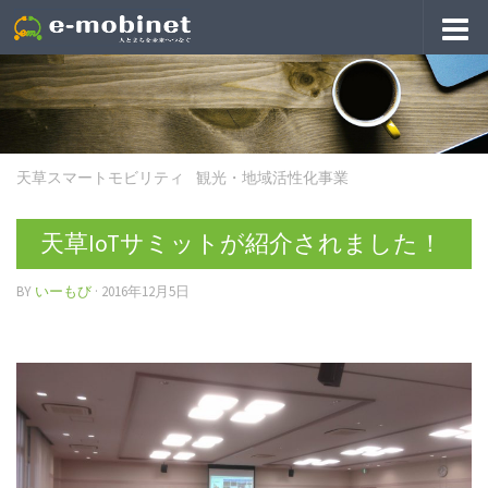
天草スマートモビリティ
/
観光・地域活性化事業
天草IoTサミットが紹介されました！
BY
いーもび
·
2016年12月5日