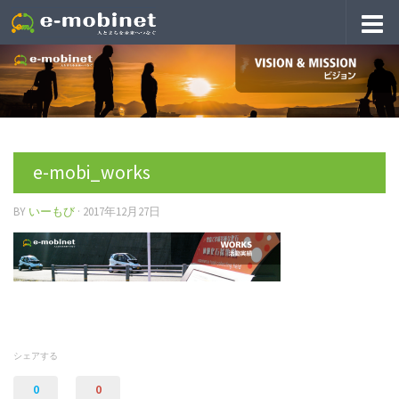
e-mobi_works
BY
いーもび
·
2017年12月27日
シェアする
0
0