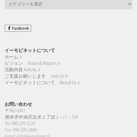
活
動
実
績
Works
Facebook
イーモビネットについて
ホーム
ビジョン Vision & Mission
活動内容 Activity
ご支援お願いします Join Us
イーモビネットについて About Us
お問い合わせ
〒862-0941
熊本市中央区出水１丁目 2－11－104
Tel: 096-295-5116
Fax: 096-295-3884
Email:
info@e-mobinet.jp