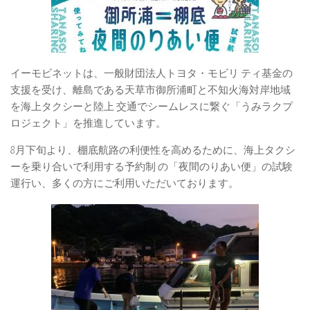
イーモビネットは、一般財団法人トヨタ・モビリ ティ基金の
支援を受け、離島である天草市御所浦町と不知火海対岸地域
を海上タクシーと陸上 交通でシームレスに繋ぐ「うみラクプ
ロジェクト」を推進しています。
8月下旬より、棚底航路の利便性を高めるために、海上タクシ
ーを乗り合いで利用する予約制 の「夜間のりあい便」の試験
運行い、多くの方にご利用いただいております。