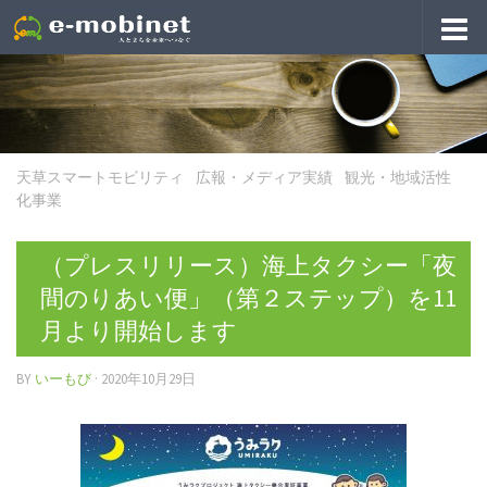
天草スマートモビリティ
/
広報・メディア実績
/
観光・地域活性
化事業
（プレスリリース）海上タクシー「夜
間のりあい便」（第２ステップ）を11
月より開始します
BY
いーもび
·
2020年10月29日