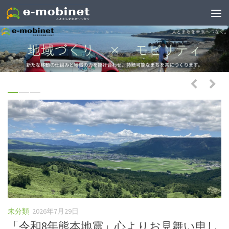
未分類
2026年7月29日
広
援
「令和8年熊本地震」心よりお見舞い申し