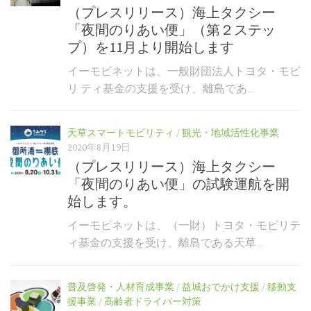
（プレスリリース）海上タクシー
「夜間のりあい便」（第２ステッ
プ）を11月より開始します
イーモビネットは、一般財団法人トヨタ・モビ
リ ティ基金の支援を受け、離島であ...
天草スマートモビリティ
/
観光・地域活性化事業
2020年8月19日
（プレスリリース）海上タクシー
「夜間のりあい便」の試験運航を開
始します。
イーモビネットは、（一財）トヨタ・モビリテ
ィ基金の支援を受け、離島である天草...
普及啓発・人材育成事業
/
益城おでかけ支援
/
移動支
援事業
/
高齢者ドライバー対策