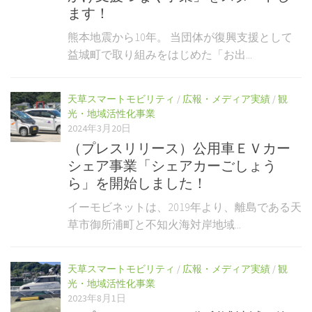
ます！
熊本地震から10年。 当団体が復興支援として
益城町で取り組みをはじめた「お出...
天草スマートモビリティ
/
広報・メディア実績
/
観
光・地域活性化事業
2024年3月20日
（プレスリリース）公用車ＥＶカー
シェア事業「シェアカーごしょう
ら」を開始しました！
イーモビネットは、2019年より、離島である天
草市御所浦町と不知火海対岸地域...
天草スマートモビリティ
/
広報・メディア実績
/
観
光・地域活性化事業
2023年8月1日