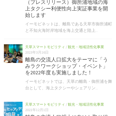
（プレスリリース）御所浦地域の海
上タクシー利便性向上実証事業を開
始します
イーモビネットは、離島である天草市御所浦町
と不知火海対岸地域を海上交通と陸上...
天草スマートモビリティ
/
観光・地域活性化事業
2023年3月16日
離島の交流人口拡大をテーマに「う
みラクワークショップ・イベント」
を2022年度も実施しました！
イーモビネットでは、天草の離島・御所浦を舞
台として、海上タクシーやシェアリン...
天草スマートモビリティ
/
観光・地域活性化事業
2021年12月1日