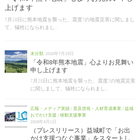
2
上げます
ェ
7月28日に熊本地震を襲った、震度7の地震災害に関しまし
始
て、犠牲になられまし...
熊
り
浦
未分類
2026年7月29日
「令和8年熊本地震」心よりお見舞い
申し上げます
7月28日に熊本地震を襲った、震度7の地震災害
に関しまして、犠牲になられまし...
広報・メディア実績
/
普及啓発・人材育成事業
/
益城
おでかけ支援
/
移動支援事業
2026年4月1日
（プレスリリース）益城町で「お出
かけ支援つなぐ事業」をスタートし