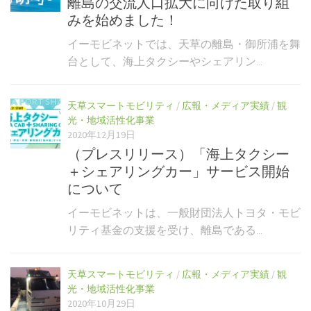
離島の交流人口拡大に向けた取り組
みを始めました！
イーモビネットでは、天草の離島・御所浦を舞
台として、海上タクシーやシェアリン...
天草スマートモビリティ
/
広報・メディア実績
/
観
光・地域活性化事業
2020年12月19日
（プレスリリース）「海上タクシー
＋シェアリングカー」サービス開始
について
イーモビネットは、一般財団法人トヨタ・モビ
リティ基金の支援を受け、離島である...
天草スマートモビリティ
/
広報・メディア実績
/
観
光・地域活性化事業
2020年10月29日