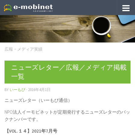
広報・メディア実績
ニューズレター／広報／メディア掲載
一覧
BY
いーもび
·
2016年4月1日
ニューズレター（いーもび通信）
NPO法人イーモビネットが定期発行するニューズレターのバッ
クナンバーです。
【VOL.１４】2021年7月号