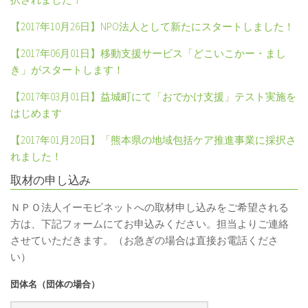
【
2017
年
10
月
26
日】
NPO
法人として新たにスタートしました！
【
2017
年
06
月
01
日】移動支援サービス「どこいこかー・まし
き」がスタートします！
【
2017
年
03
月
01
日】益城町にて「おでかけ支援」テスト実施を
はじめます
【
2017
年
01
月
20
日】「熊本県の地域包括ケア推進事業に採択さ
れました！
取材の申し込み
ＮＰＯ法人イーモビネットへの取材申し込みをご希望される
方は、下記フォームにてお申込みください。担当よりご連絡
させていただきます。（お急ぎの場合は直接お電話くださ
い）
団体名（団体の場合）