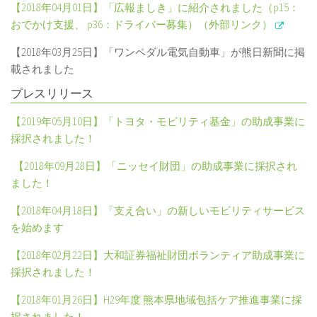
【2018年04月01日】「広報ましき」に紹介されました（p15：
おでかけ支援、 p36：ドライバー募集）（外部リンク）
【
2018
年
03
月
25
日】「ワンペダル電気自動車」が熊日新聞に掲
載されました
プレスリリース
【2019年05月10日】「トヨタ・モビリティ基金」の助成事業に
採択されました！
【2018年09月28日】「ニッセイ財団」の助成事業に採択され
ました！
【
2018
年
04
月
18
日】「支え合い」の新しいモビリティサービス
を始めます
【
2018
年
02
月
22
日】大和証券福祉財団ボランティア助成事業に
採択されました！
【
2018
年
01
月
26
日】
H29
年度 熊本県地域包括ケア推進事業に採
択されました！