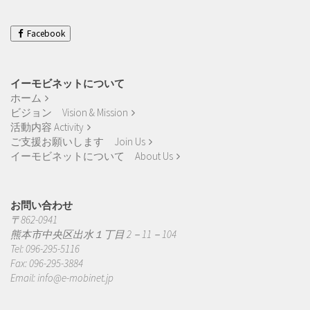
実
績
Works
Facebook
イーモビネットについて
ホーム
ビジョン Vision & Mission
活動内容 Activity
ご支援お願いします Join Us
イーモビネットについて About Us
お問い合わせ
〒862-0941
熊本市中央区出水１丁目 2－11－104
Tel: 096-295-5116
Fax: 096-295-3884
Email:
info@e-mobinet.jp