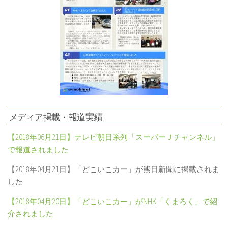
メディア掲載・報道実績
【
2018
年
06
月
21
日】テレビ朝日系列「スーパーＪチャンネル」
で報道されました
【
2018
年
04
月
21
日】「どこいこカー」が熊日新聞に掲載されま
した
【
2018
年
04
月
20
日】「どこいこカー」が
NHK
「くまろく」で紹
介されました