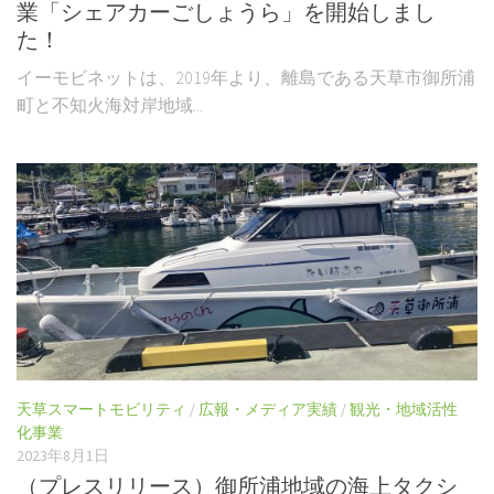
業「シェアカーごしょうら」を開始しまし
た！
イーモビネットは、2019年より、離島である天草市御所浦
町と不知火海対岸地域...
天草スマートモビリティ
/
広報・メディア実績
/
観光・地域活性
化事業
2023年8月1日
（プレスリリース）御所浦地域の海上タクシ