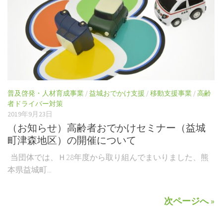
普及啓発・人材育成事業
/
益城おでかけ支援
/
移動支援事業
/
高齢
者ドライバー対策
2019年9月23日
（お知らせ）高齢者おでかけセミナー（益城
町津森地区）の開催について
当団体では、Ｈ28年度から取り組んでまいりました、熊
本県益城町...
次ページへ »