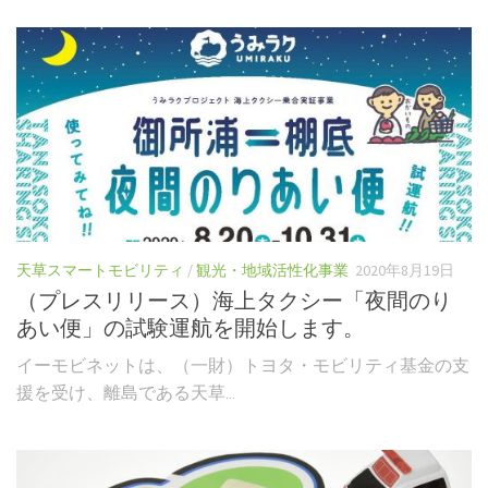
天草スマートモビリティ
/
観光・地域活性化事業
2020年8月19日
（プレスリリース）海上タクシー「夜間のり
あい便」の試験運航を開始します。
イーモビネットは、（一財）トヨタ・モビリティ基金の支
援を受け、離島である天草...