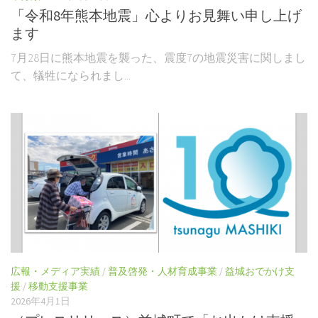
「令和8年熊本地震」心よりお見舞い申し上げ
ます
7月28日に熊本地震を襲った、震度7の地震災害に関しまし
て、犠牲になられまし...
広報・メディア実績
/
普及啓発・人材育成事業
/
益城おでかけ支
援
/
移動支援事業
2026年4月1日