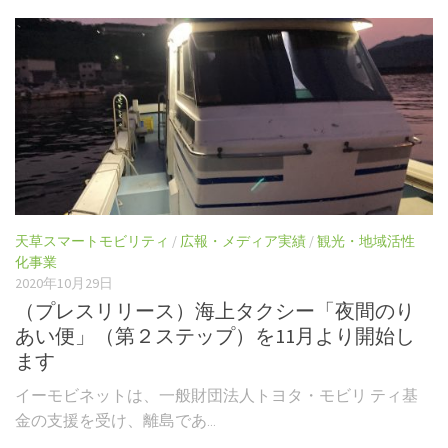
天草スマートモビリティ
/
広報・メディア実績
/
観光・地域活性
化事業
2020年10月29日
（プレスリリース）海上タクシー「夜間のり
あい便」（第２ステップ）を11月より開始し
ます
イーモビネットは、一般財団法人トヨタ・モビリ ティ基
金の支援を受け、離島であ...