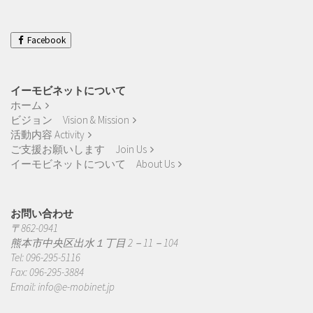
実
績
Works
Facebook
イーモビネットについて
ホーム
ビジョン Vision & Mission
活動内容 Activity
ご支援お願いします Join Us
イーモビネットについて About Us
お問い合わせ
〒862-0941
熊本市中央区出水１丁目 2－11－104
Tel: 096-295-5116
Fax: 096-295-3884
Email:
info@e-mobinet.jp