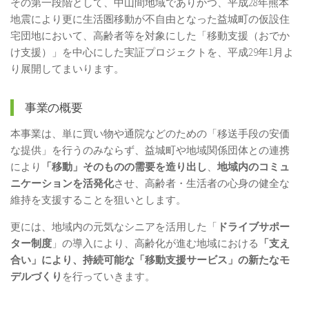
その第一段階として、中山間地域でありかつ、平成
28
年熊本
地震により更に生活圏移動が不自由となった益城町の仮設住
宅団地において、高齢者等を対象にした「移動支援（おでか
け支援）」を中心にした実証プロジェクトを、平成
29
年
1
月よ
り展開してまいります。
事業の概要
本事業は、単に買い物や通院などのための「移送手段の安価
な提供」を行うのみならず、益城町や地域関係団体との連携
により
「移動」そのものの需要を造り出し
、
地域内のコミュ
ニケーションを活発化
させ、高齢者・生活者の心身の健全な
維持を支援することを狙いとします。
更には、地域内の元気なシニアを活用した「
ドライブサポー
ター制度
」の導入により、高齢化が進む地域における
「支え
合い」により、持続可能な「移動支援サービス」の新たなモ
デルづくり
を行っていきます。