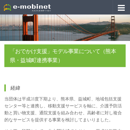
「おでかけ支援」モデル事業について（熊本
県・益城町連携事業）
経緯
当団体は平成
28度下期
より、熊本県、益城町、地域包括支援
センター等と連携し、移動支援サービスを軸に、介護予防活
動と買い物支援、通院支援を組み合わせ、高齢者に対し複合
的なサービスを提供する事業を検討してまいりました。