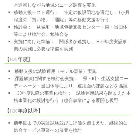
と連携しながら地域のニーズ調査を実施
移動支援テスト運行： 特定の仮設団地を選定し、
1
か月
程度の「買い物」「通院」等の移動支援を行う
検討会： 益城町・地域包括支援センター・県・当団体
等により検討会、勉強会を
実施に向けた準備： 関係者が連携し、Ｈ
29
年度実証事
業の実施に必要な準備を実施
【
H29
年度】
移動支援の試験運用（モデル事業）実施
課題解決に関する検討会実施： 県・町・生活支援コー
ディネータ・当団体等により、運用面の課題などを協議
H30
年度以降の事業化検討： 試験運用結果を踏まえた本
格事業化の検討を行う（総合事業による展開も視野
【
H30
年度以降】
前年度までの実証試験並びに評価を踏まえた、継続的な
総合サービス事業への展開を検討