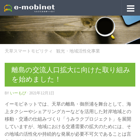
天草スマートモビリティ
/
観光・地域活性化事業
離島の交流人口拡大に向けた取り組み
を始めました！
BY
いーもび
·
2021年12月1日
イーモビネットでは、天草の離島・御所浦を舞台として、海
上タクシーやシェアリングカーなどを活用した対岸地域との
移動・交通の仕組みづくり「うみラクプロジェクト」を展開
していますが、地域における交通需要の拡大のためには、そ
の地域の活性化や持続的な発展が必要不可欠であることは言