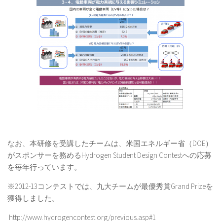
なお、本研修を受講したチームは、米国エネルギー省（
DOE
）
がスポンサーを務める
Hydrogen Student Design Contest
への応募
を毎年行っています。
※
2012-13
コンテストでは、九大チームが最優秀賞
Grand Prize
を
獲得しました。
http://www.hydrogencontest.org/previous.asp#1