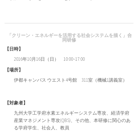
「クリーン・エネルギーを活用する社会システムを描く」合
同研修
【日時】
2016
年
10
月
16
日（日）
10:00~17:00
【場所】
伊都キャンパス ウエスト
4
号館
311
室（機械
1
講義室）
【対象者】
九州大学工学府水素エネルギーシステム専攻、経済学府
産業マネジメント専攻
(QBS)
、その他、本研修に関心のあ
る学府学生、社会人、教員