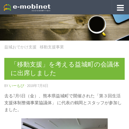
益城おでかけ支援
/
移動支援事業
「移動支援」を考える益城町の会議体
に出席しました
BY
いーもび
·
2018年7月6日
去る7月6日（金）、熊本県益城町で開催された「第３回生活
支援体制整備事業協議体」 に代表の鶴岡とスタッフが参加し
ました。