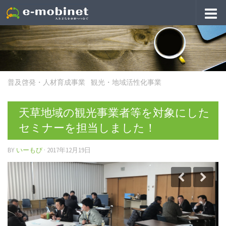
普及啓発・人材育成事業
/
観光・地域活性化事業
天草地域の観光事業者等を対象にした
セミナーを担当しました！
BY
いーもび
·
2017年12月19日