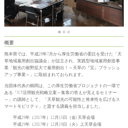
概要
熊本県では、平成
29
年
7
月から厚生労働省の委託を受けた「天
草地域雇用創出協議会」が設立され、実践型地域雇用創造事
業「観光の裾野拡大で雇用創出！～天草の『宝』ブラッシュ
アップ事業～」に取組まれておられます。
当団体代表の鶴岡は、この厚生労働省プロジェクトの一環で
ある「
ICT
活用観光戦略立案～集客の答えが見えるセミナー
～」の講師として、「天草観光の可能性と将来性を広げるス
マートモビリティ」と題する講義を担当しました。
平成
29
年（
2017
年）
12
月
15
日（金
)
天草会場
平成
29
年（
2017
年）
12
月
19
日（火）上天草会場